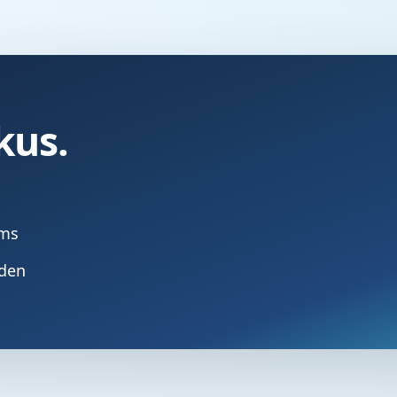
kus.
ams
nden