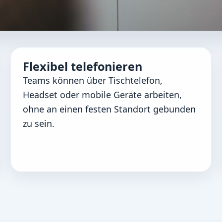
Flexibel telefonieren
t als geordneter Teil des Tages
Teams können über Tischtelefon,
en und Anliegen kontrolliert in den richtigen Proze
Headset oder mobile Geräte arbeiten,
ohne an einen festen Standort gebunden
zu sein.