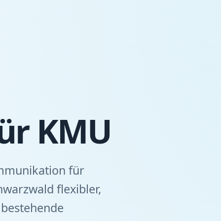
 für KMU
mmunikation für
arzwald flexibler,
n bestehende