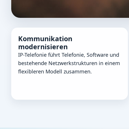
KOMMUNIKATION
Kommunikation
Telefonie und Erreichbarkei
modernisieren
Kommunikationslösungen sollen Teams entlast
IP-Telefonie führt Telefonie, Software und
bestehende Netzwerkstrukturen in einem
flexibleren Modell zusammen.