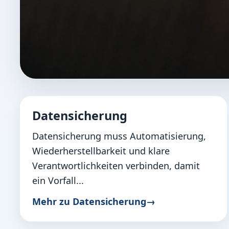
SICHERHEIT
Datensicherung
Schutz und Wiederanlauf w
Datensicherung muss Automatisierung,
Sicherheit wirkt am besten, wenn sie nicht n
Wiederherstellbarkeit und klare
Verantwortlichkeiten verbinden, damit
ein Vorfall...
Mehr zu Datensicherung