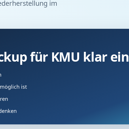
ederherstellung im
ackup für KMU klar ei
n
möglich ist
eren
 denken